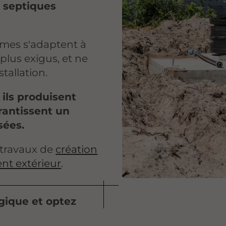
 septiques
èmes s'adaptent à
plus exigus, et ne
tallation.
ils produisent
rantissent un
sées.
 travaux de
création
t extérieur
.
gique et optez