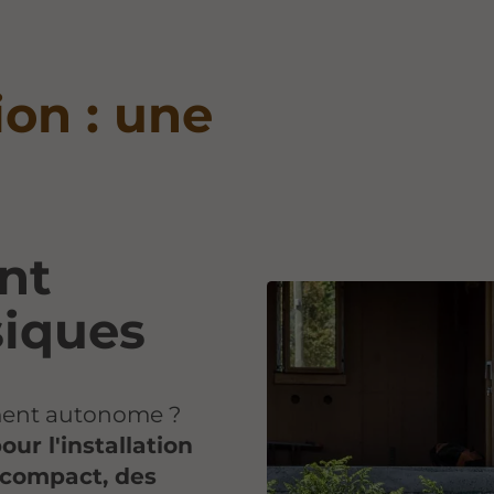
ion : une
nt
siques
ement autonome ?
our l'installation
e compact, des