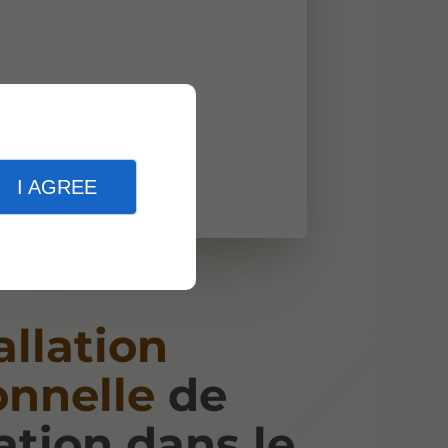
I AGREE
allation
onnelle
de
ation dans le