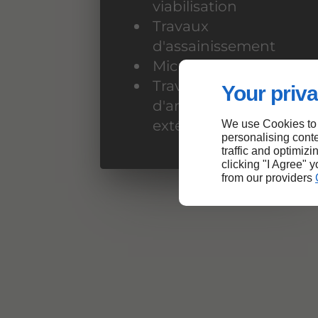
viabilisation
Travaux
d'assainissement
Micro-station
Travaux
Your priva
d'aménagement
extérieur
We use Cookies to
personalising conte
traffic and optimizi
clicking "I Agree" 
from our providers