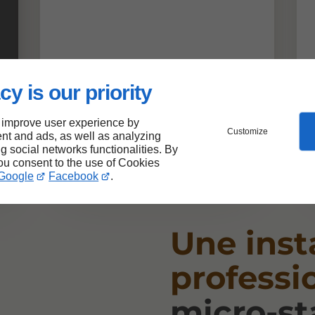
cy is our priority
 improve user experience by
Customize
nt and ads, as well as analyzing
ng social networks functionalities. By
you consent to the use of Cookies
Google
Facebook
.
Une inst
professi
micro-st